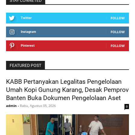
STAY CONNETED
FOLLOW
Twitter
FOLLOW
Instagram
FOLLOW
Pinterest
FEATURED POST
KABB Pertanyakan Legalitas Pengelolaan
Umah Kopi Gunung Karang, Desak Pemprov
Banten Buka Dokumen Pengelolaan Aset
admin
-
Rabu, Agustus 05, 2026
0