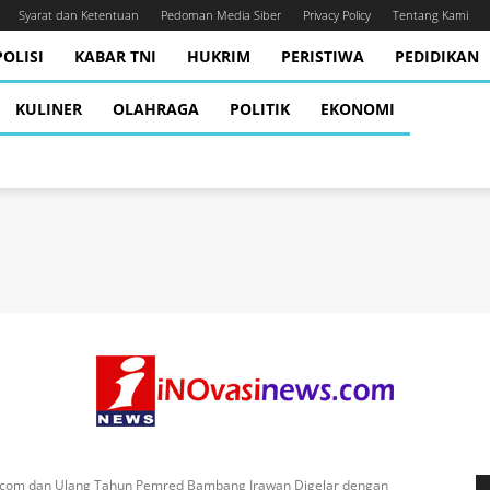
Syarat dan Ketentuan
Pedoman Media Siber
Privacy Policy
Tentang Kami
OLISI
KABAR TNI
HUKRIM
PERISTIWA
PEDIDIKAN
KULINER
OLAHRAGA
POLITIK
EKONOMI
.com dan Ulang Tahun Pemred Bambang Irawan Digelar dengan