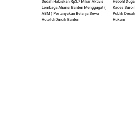
‎Sudah Habiskan Rp3,7 Miliar ‎Aktivis
Heboh! Duga
Lembaga Aliansi Banten Menggugat (
Kades Suro m
ABM ) Pertanyakan Belanja Sewa
Publik Desak
Hotel di Dindik Banten
Hukum