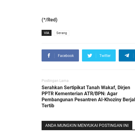
(*/Red)
VIA
Serang
Facebook
Twitter
Postingan Lama
Serahkan Sertipikat Tanah Wakaf, Dirjen
PPTR Kementerian ATR/BPN: Agar
Pembangunan Pesantren Al-Khoziny Berja
Tertib
ANDA MUNGKIN MENYUKAI POSTINGAN INI