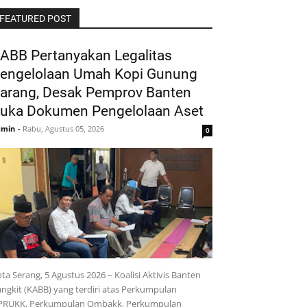
FEATURED POST
ABB Pertanyakan Legalitas
engelolaan Umah Kopi Gunung
arang, Desak Pemprov Banten
uka Dokumen Pengelolaan Aset
dmin
-
Rabu, Agustus 05, 2026
0
ta Serang, 5 Agustus 2026 – Koalisi Aktivis Banten
ngkit (KABB) yang terdiri atas Perkumpulan
PRUKK, Perkumpulan Ombakk, Perkumpulan