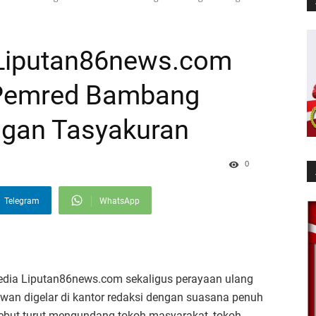
Liputan86news.com
 Pemred Bambang
ngan Tasyakuran
0
Telegram
WhatsApp
dia Liputan86news.com sekaligus perayaan ulang
wan digelar di kantor redaksi dengan suasana penuh
sebut turut mengundang tokoh masyarakat, tokoh