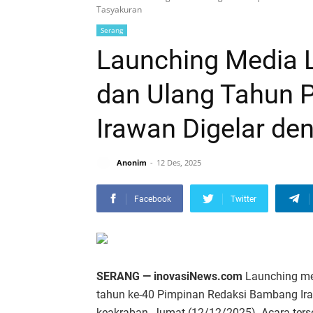
Tasyakuran
Serang
Launching Media 
dan Ulang Tahun
Irawan Digelar de
Anonim
12 Des, 2025
Facebook
Twitter
SERANG — inovasiNews.com
Launching me
tahun ke-40 Pimpinan Redaksi Bambang Ira
keakraban, Jumat (12/12/2025). Acara ter