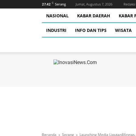
C
Serang
Jumat, Augustus 7, 2026
Redaksi
27.42
NASIONAL
KABAR DAERAH
KABAR P
INDUSTRI
INFO DAN TIPS
WISATA
Beranda
Serang
Launching Media Liputan86news