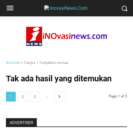
Beranda
Cianjur
Tunjukkan semua
Tak ada hasil yang ditemukan
Page 1 of 3
...
1
2
3
ADVERTISER